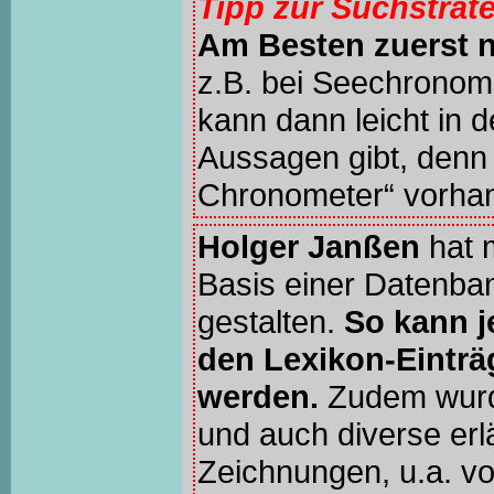
Tipp zur Suchstrat
Am Besten zuerst 
z.B. bei Seechronom
kann dann leicht in 
Aussagen gibt, denn 
Chronometer“ vorhan
Holger Janßen
hat 
Basis einer Datenba
gestalten.
So kann j
den Lexikon-Einträ
werden.
Zudem wur
und auch diverse erl
Zeichnungen, u.a. v