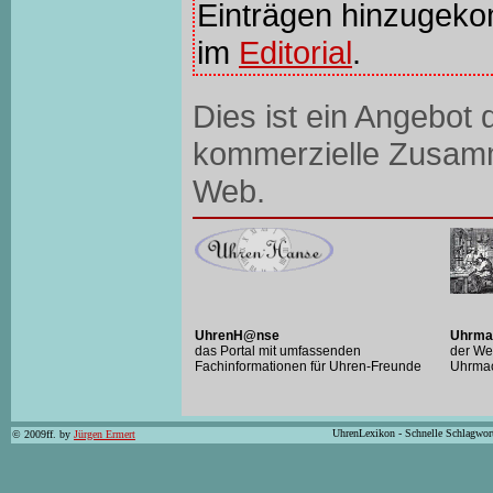
Einträgen hinzugeko
im
Editorial
.
Dies ist ein Angebot
kommerzielle Zusam
Web.
UhrenH@nse
Uhrma
das Portal mit umfassenden
der We
Fachinformationen für Uhren-Freunde
Uhrma
UhrenLexikon - Schnelle Schlagwor
© 2009ff. by
Jürgen Ermert