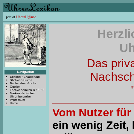
part of
UhrenH@nse
Herzl
Uh
Das priv
Navigation
Nachsc
Editorial / Erläuterung
Stichwort-Suche
Buchstaben-Suche
Quellen
Fachwörterbuch D / E / F
Marken deutscher
Uhrenhersteller
Impressum
Home
Vom Nutzer für
ein wenig Zeit, 