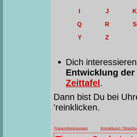
I
J
K
Q
R
S
Y
Z
Dich interessiere
Entwicklung der
Zeittafel
.
Dann bist Du bei Uhre
'reinklicken.
Fragen/Anregungen
Korrekturen / Streich