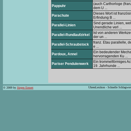
(auch Carthorloge (fran
Pappuhr
dem U ...
Dieses Wort ist französ
Parachute
Erfindung B ...
Sind gerade Linien, we
Parallel-Linien
Unendliche verl ...
Ist von anderen Werkzeu
Parallel-Rundlaufzirkel
der un ...
franz. Etau parallelle, 
Parallel-Schraubstock
e ...
Ein bedeutender Mechan
Pardoux, Annel
hervorragenden Ku ...
Ein trommelförmiges A
Pariser Pendulenwerk
19. Jahrhunde ...
UhrenLexikon - Schnelle Schlagwor
© 2009 by
Jürgen Ermert