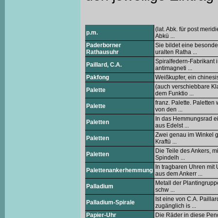
(lat. Abk. für post mer
p.m.
Abkü ...
Paderborner
Sie bildet eine besond
Rathausuhr
uralten Ratha ...
Spiralfedern-Fabrikant
Paillard, C.A.
antimagneti ...
Pakfong
Weißkupfer, ein chinesi
(auch verschiebbare Kl
Palette
dem Funktio ...
franz. Palette. Palett
Palette
von den ...
In das Hemmungsrad ein
Paletten
aus Edelst ...
Zwei genau im Winkel ge
Paletten
Kraftü ...
Die Teile des Ankers, 
Paletten
Spindelh ...
In tragbaren Uhren mi
Palettenankerhemmung
aus dem Ankerr ...
Metall der Plantingruppe
Palladium
schw ...
Ist eine von C.A. Pail
Palladium-Spirale
zugänglich is ...
Papier-Uhr
Die Räder in diese Pen