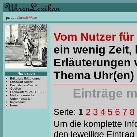
part of
UhrenH@nse
Vom Nutzer für
ein wenig Zeit, 
Erläuterungen 
Thema Uhr(en) 
Navigation
Editorial / Erläuterung
Stichwort-Suche
Buchstaben-Suche
Einträge 
Quellen
Fachwörterbuch D / E / F
Marken deutscher
Uhrenhersteller
Impressum
Home
Seite:
1
2
3
4
5
6
7
8
Um die komplette Info
den jeweilige Eintrag 