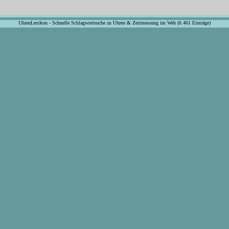
UhrenLexikon - Schnelle Schlagwortsuche zu Uhren & Zeitmessung im Web (6.461 Einträge)