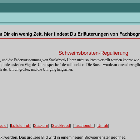
mm Dir ein wenig Zeit, hier findest Du Erläuterungen von Fachbe
Schweinsborsten-Regulierung
, und die Federvorspannung von Stackfreed- Uhren nicht so leicht verstellt werden konnte wi
 indem sie den Weg der Unruhspeiche federnd blockiert. Die Borste wurde an einem bewegliche
e der Unruh größer, und die Uhr ging langsamer.
be d'
] [
Löffelunruh
] [
Sackuhr
] [
Stackfreed
] [
Taschenuhr
] [
Unruh
]
ckt werden. Das größere Bild wird in einem neuen Browserfenster geöffnet.