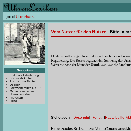
part of
UhrenH@nse
Vom Nutzer für den Nutzer
- Bitte, ni
Da die spiralförmige Unruhfeder noch nicht erfunden war
Regulierung. Die Borste begrenzt den Schwung der Unruh,
Wenn sie nahe der Mitte der Unruh war, war die Amplitud
Navigation
Editorial / Erläuterung
Stichwort-Suche
Buchstaben-Suche
Quellen
Fachwörterbuch D / E / F
Marken deutscher
Uhrenhersteller
Impressum
Home
Siehe auch:
[
Dosenuhr
] [
Foliot
] [
Hautefeuille, Ab
Ein gezeigtes Bild kann zur Vergrößerung angekli