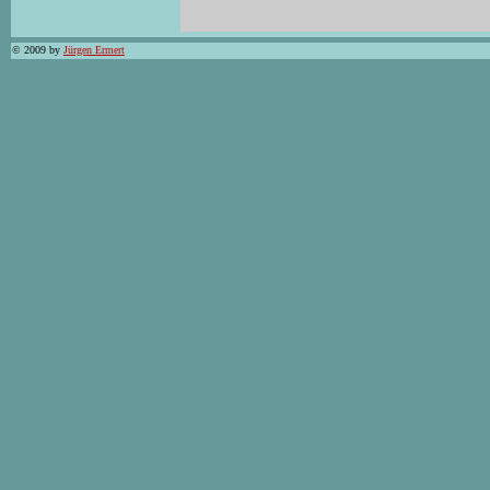
© 2009 by
Jürgen Ermert