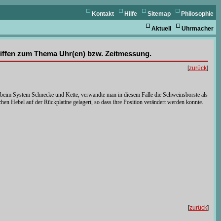
Kontakt
Hilfe
Sitemap
Philosophie
Aktuell
Uhrmacher
griffen zum Thema Uhr(en) bzw. Zeitmessung.
[
zurück
]
e beim System Schnecke und Kette, verwandte man in diesem Falle die Schweinsborste als
n Hebel auf der Rückplatine gelagert, so dass ihre Position verändert werden konnte.
[
zurück
]