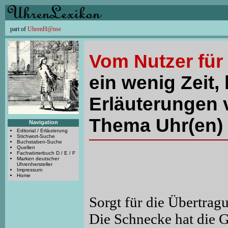
part of
UhrenH@nse
Vom Nutzer für
ein wenig Zeit, 
Erläuterungen 
Thema Uhr(en) 
Navigation
Editorial / Erläuterung
Stichwort-Suche
Buchstaben-Suche
Quellen
Fachwörterbuch D / E / F
Marken deutscher
Uhrenhersteller
Impressum
Home
Sorgt für die Übertrag
Die Schnecke hat die G