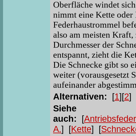
Oberfläche windet sich
nimmt eine Kette oder 
Federhaustrommel befest
also am meisten Kraft,
Durchmesser der Schne
entspannt, zieht die K
Die Schnecke gibt so 
weiter (vorausgesetzt
aufeinander abgestimm
Alternativen:
[
1
][
2
]
Siehe
auch:
[
Antriebsfede
A.
] [
Kette
] [
Schneck