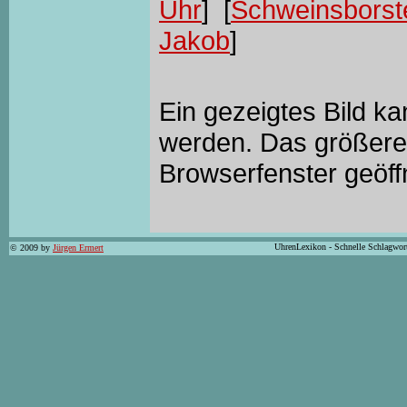
Uhr
] [
Schweinsborst
Jakob
]
Ein gezeigtes Bild k
werden. Das größere 
Browserfenster geöff
UhrenLexikon - Schnelle Schlagwor
© 2009 by
Jürgen Ermert