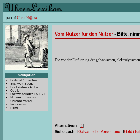
part of
UhrenH@nse
Vom Nutzer für den Nutzer
- Bitte, ni
Die vor der Einführung der galvanischen, elektrolytisch
Navigation
Editorial / Erläuterung
Stichwort-Suche
Buchstaben-Suche
Quellen
Fachwörterbuch D / E / F
Marken deutscher
Uhrenhersteller
Impressum
Home
Alternativen:
[
2
]
Siehe auch:
[
Galvanische Vergoldung
] [
Gold (Tei