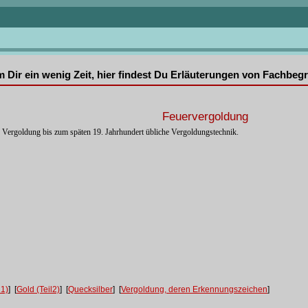
mm Dir ein wenig Zeit, hier findest Du Erläuterungen von Fachbe
Feuervergoldung
en Vergoldung bis zum späten 19. Jahrhundert übliche Vergoldungstechnik.
l1)
] [
Gold (Teil2)
] [
Quecksilber
] [
Vergoldung, deren Erkennungszeichen
]