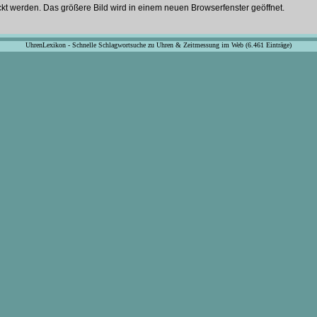
ckt werden. Das größere Bild wird in einem neuen Browserfenster geöffnet.
UhrenLexikon - Schnelle Schlagwortsuche zu Uhren & Zeitmessung im Web (6.461 Einträge)