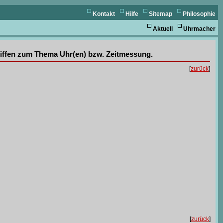
Kontakt
Hilfe
Sitemap
Philosophie
Aktuell
Uhrmacher
griffen zum Thema Uhr(en) bzw. Zeitmessung.
[
zurück
]
[
zurück
]