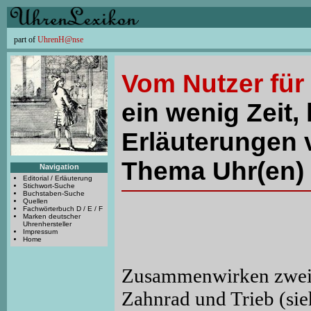
part of
UhrenH@nse
Vom Nutzer für
ein wenig Zeit, 
Erläuterungen 
Thema Uhr(en) 
Navigation
Editorial / Erläuterung
Stichwort-Suche
Buchstaben-Suche
Quellen
Fachwörterbuch D / E / F
Marken deutscher
Uhrenhersteller
Impressum
Home
Zusammenwirken zweier
Zahnrad und Trieb (s