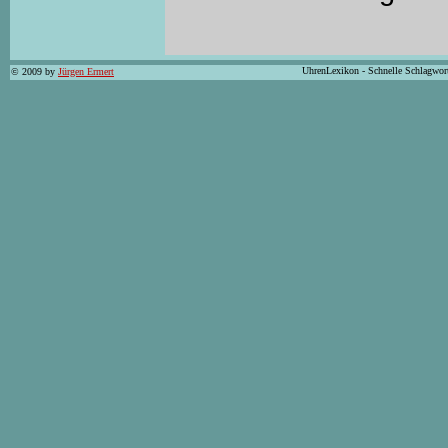
UhrenLexikon - Schnelle Schlagwor
© 2009 by
Jürgen Ermert