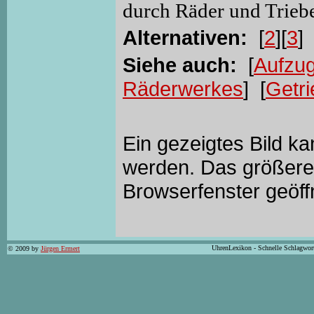
durch Räder und Trieb
Alternativen:
[
2
][
3
]
Siehe auch:
[
Aufzu
Räderwerkes
] [
Getri
Ein gezeigtes Bild k
werden. Das größere 
Browserfenster geöff
UhrenLexikon - Schnelle Schlagwor
© 2009 by
Jürgen Ermert