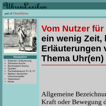
part of
UhrenH@nse
Vom Nutzer für
ein wenig Zeit, 
Erläuterungen 
Thema Uhr(en) 
Navigation
Editorial / Erläuterung
Stichwort-Suche
Buchstaben-Suche
Quellen
Fachwörterbuch D / E / F
Marken deutscher
Uhrenhersteller
Impressum
Home
Allgemeine Bezeichnu
Kraft oder Bewegung d