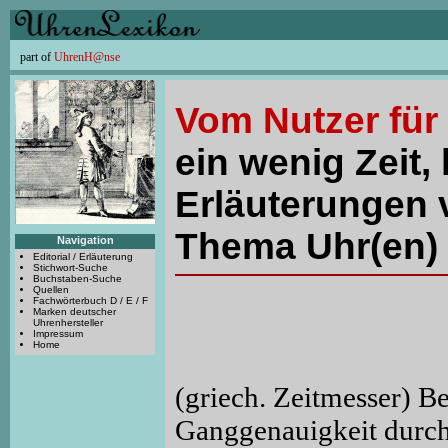
part of
UhrenH@nse
Vom Nutzer für
ein wenig Zeit, 
Erläuterungen 
Thema Uhr(en) 
Navigation
Editorial / Erläuterung
Stichwort-Suche
Buchstaben-Suche
Quellen
Fachwörterbuch D / E / F
Marken deutscher
Uhrenhersteller
Impressum
Home
(griech. Zeitmesser) B
Ganggenauigkeit durch 