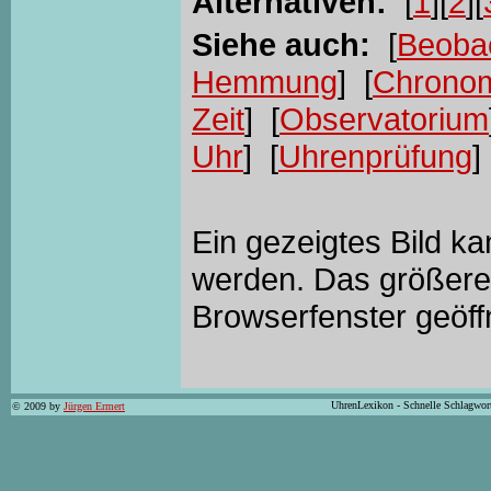
Alternativen:
[
1
][
2
][
Siehe auch:
[
Beoba
Hemmung
] [
Chronom
Zeit
] [
Observatorium
Uhr
] [
Uhrenprüfung
]
Ein gezeigtes Bild k
werden. Das größere 
Browserfenster geöff
UhrenLexikon - Schnelle Schlagwor
© 2009 by
Jürgen Ermert