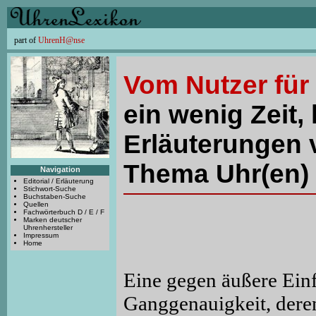
part of
UhrenH@nse
Vom Nutzer für
ein wenig Zeit, 
Erläuterungen 
Thema Uhr(en) 
Navigation
Editorial / Erläuterung
Stichwort-Suche
Buchstaben-Suche
Quellen
Fachwörterbuch D / E / F
Marken deutscher
Uhrenhersteller
Impressum
Home
Eine gegen äußere Ein
Ganggenauigkeit, dere