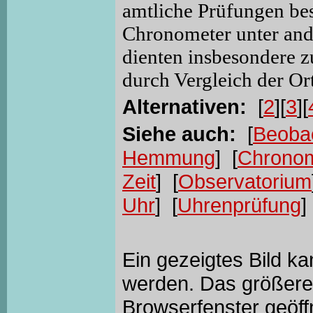
amtliche Prüfungen bes
Chronometer unter and
dienten insbesondere 
durch Vergleich der Or
Alternativen:
[
2
][
3
][
Siehe auch:
[
Beoba
Hemmung
] [
Chronom
Zeit
] [
Observatorium
Uhr
] [
Uhrenprüfung
]
Ein gezeigtes Bild k
werden. Das größere 
Browserfenster geöff