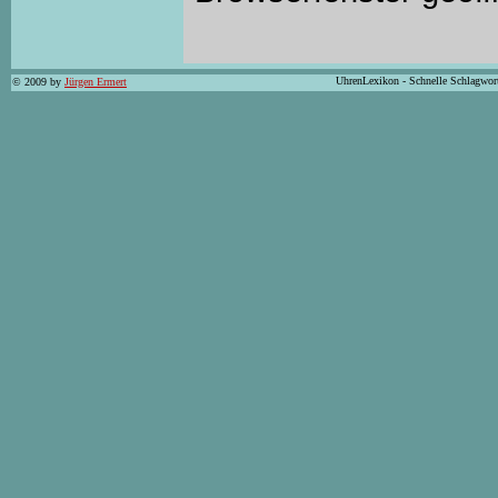
UhrenLexikon - Schnelle Schlagwor
© 2009 by
Jürgen Ermert