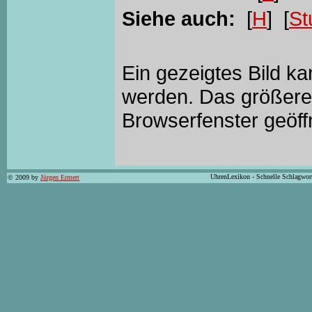
Siehe auch:
[
H
] [
St
Ein gezeigtes Bild k
werden. Das größere 
Browserfenster geöff
UhrenLexikon - Schnelle Schlagwor
© 2009 by
Jürgen Ermert