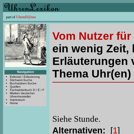
part of
UhrenH@nse
Vom Nutzer für
ein wenig Zeit, 
Erläuterungen 
Thema Uhr(en) 
Navigation
Editorial / Erläuterung
Stichwort-Suche
Buchstaben-Suche
Quellen
Fachwörterbuch D / E / F
Marken deutscher
Uhrenhersteller
Impressum
Home
Siehe Stunde.
Alternativen:
[
1
]