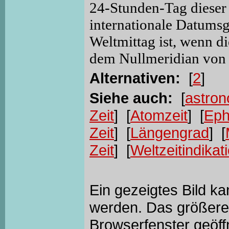
24-Stunden-Tag dieser 
internationale Datumsg
Weltmittag ist, wenn d
dem Nullmeridian von 
Alternativen:
[
2
]
Siehe auch:
[
astro
Zeit
] [
Atomzeit
] [
Eph
Zeit
] [
Längengrad
] [
Zeit
] [
Weltzeitindikat
Ein gezeigtes Bild k
werden. Das größere 
Browserfenster geöff