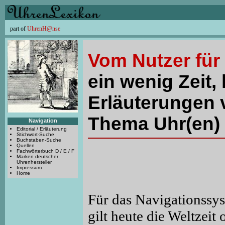
part of
UhrenH@nse
Vom Nutzer für
ein wenig Zeit, 
Erläuterungen 
Thema Uhr(en) 
Navigation
Editorial / Erläuterung
Stichwort-Suche
Buchstaben-Suche
Quellen
Fachwörterbuch D / E / F
Marken deutscher
Uhrenhersteller
Impressum
Home
Für das Navigationssy
gilt heute die Weltze