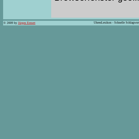
UhrenLexikon - Schnelle Schlagwor
© 2009 by
Jürgen Ermert