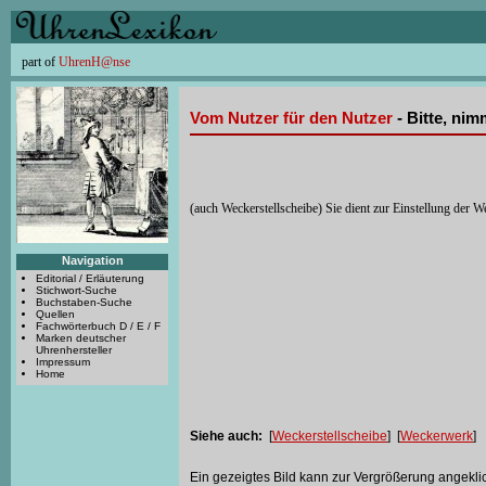
part of
UhrenH@nse
Vom Nutzer für den Nutzer
- Bitte, ni
(auch Weckerstellscheibe) Sie dient zur Einstellung der We
Navigation
Editorial / Erläuterung
Stichwort-Suche
Buchstaben-Suche
Quellen
Fachwörterbuch D / E / F
Marken deutscher
Uhrenhersteller
Impressum
Home
Siehe auch:
[
Weckerstellscheibe
] [
Weckerwerk
]
Ein gezeigtes Bild kann zur Vergrößerung angekli