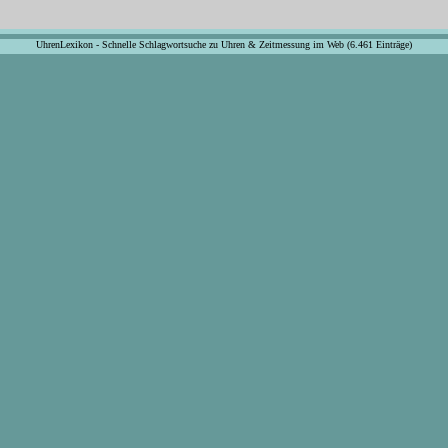
UhrenLexikon - Schnelle Schlagwortsuche zu Uhren & Zeitmessung im Web (6.461 Einträge)