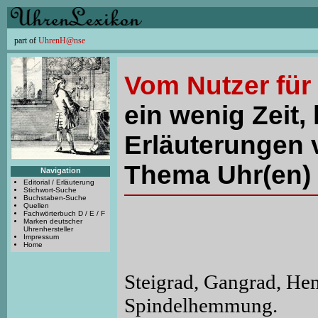
part of
UhrenH@nse
Vom Nutzer für
ein wenig Zeit, 
Erläuterungen 
Thema Uhr(en) 
Navigation
Editorial / Erläuterung
Stichwort-Suche
Buchstaben-Suche
Quellen
Fachwörterbuch D / E / F
Marken deutscher
Uhrenhersteller
Impressum
Home
Steigrad, Gangrad, H
Spindelhemmung.