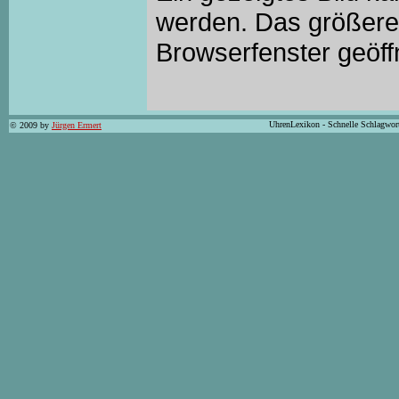
werden. Das größere 
Browserfenster geöff
UhrenLexikon - Schnelle Schlagwor
© 2009 by
Jürgen Ermert