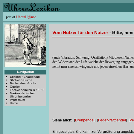
part of
UhrenH@nse
Vom Nutzer für den Nutzer
- Bitte, ni
(auch Vibration. Schwung, Oszillation) Mit diesen Name
den Widerstand der Luft, welche der Bewegung entgegenar
nennt man eine schwingende und jeden einzelnen Hin- und
Navigation
Editorial / Erläuterung
Stichwort-Suche
Buchstaben-Suche
Quellen
Fachwörterbuch D / E / F
Marken deutscher
Uhrenhersteller
Impressum
Home
Siehe auch:
[
Drehpendel
] [
Federkraftpendel
] [
Pe
Ein gezeigtes Bild kann zur Vergrößerung angekli