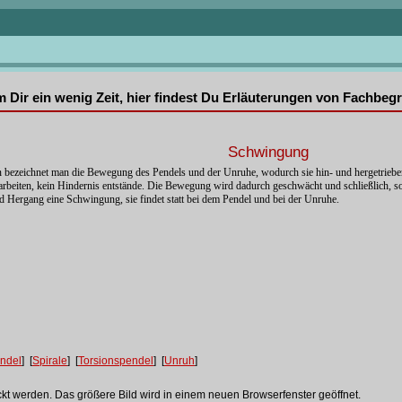
mm Dir ein wenig Zeit, hier findest Du Erläuterungen von Fachbe
Schwingung
n bezeichnet man die Bewegung des Pendels und der Unruhe, wodurch sie hin- und hergetriebe
beiten, kein Hindernis entstände. Die Bewegung wird dadurch geschwächt und schließlich, sofe
 Hergang eine Schwingung, sie findet statt bei dem Pendel und bei der Unruhe.
ndel
] [
Spirale
] [
Torsionspendel
] [
Unruh
]
ckt werden. Das größere Bild wird in einem neuen Browserfenster geöffnet.