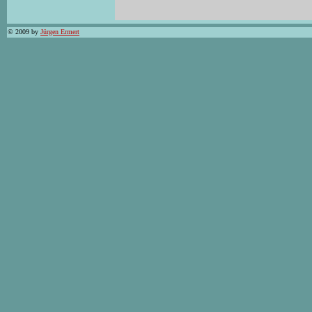
© 2009 by
Jürgen Ermert