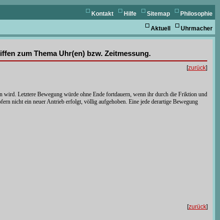
Kontakt
Hilfe
Sitemap
Philosophie
Aktuell
Uhrmacher
griffen zum Thema Uhr(en) bzw. Zeitmessung.
[
zurück
]
n wird. Letztere Bewegung würde ohne Ende fortdauern, wenn ihr durch die Friktion und
rn nicht ein neuer Antrieb erfolgt, völlig aufgehoben. Eine jede derartige Bewegung
[
zurück
]