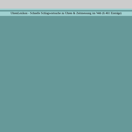
UhrenLexikon - Schnelle Schlagwortsuche zu Uhren & Zeitmessung im Web (6.461 Einträge)