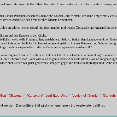
n ein Turnier, das man 1468 am Hofe Karls des Kühnen anlässlich der Hochzeit des Herzogs vo
n Pariser Parlamentsbeschluss dem Abbé Laudati Caraffe erteilt, der seine Träger mit Viertelst
h dessen Ablauf sie den Preis für ihre Dienste berechneten.
 Johnson schrieb, deutet darauf hin, dass man hin und wieder Gespräche und Anstandsbesuche
insatz auf den Kanzeln in der Kirche.
stlichen, welche die Predigt zu lang ausdehnten. Dadurch fehlten dem Landadel und den Grun
chen Ländern verbindliche Kirchenordnungen eingeführt. In einer Kirchen- und Schulordnung v
chtige Sanduhr angeschaffet ... die bei Betretung umgewendet werden soll."
 kann zeigt nicht nur der Kupferstich mit dem Titel "Die schlafende Versammlung". So gesteht d
der ihre Gebetszeit maß. Gern wird auch folgende kleine Anekdote zitiert: -Wie oft mögen Aug
 Redner oben stehen wie jener gefürchtete, der gern gegen die Trunksucht predigte und, wenn 
Glas
] [
Glasenuhr
] [
Kanzeluhr
] [
Log
] [
Log-Uhren
] [
Logleine
] [
Sanduhr
] [
Sanduhr, 
ckt werden. Das größere Bild wird in einem neuen Browserfenster geöffnet.