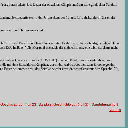
n York veranstaltete. Die Dauer der einzelnen Kämpfe maß ein Zwerg mit einer Sanduhr
undengläsern ausrüstete. In den Großstätten des 16. und 17. Jahrhunderts führten die
 nach der Sanduhr bemessen hat.
dbesitzern die Bauern und Tagelöhner auf den Feldern worüber es häufig zu Klagen kam.
on 1565 heißt es: "Die Morgend wie auch alle anderen Predigten sollen durchaus nicht
ie heilige Theresa von Avila (1535-1582) in einem Brief, dass sie mehr als einmal
en, die mit dem Einschlafen kämpften, durch den Anblick des sich zum Ende neigenden
er ins Feuer gekommen war, das Zeitglas wieder umzudrehen pflegte mit dem Spruche: "Ei,
Geschichte der (Teil 2)
] [
Sanduhr, Geschichte der (Teil 3)
] [
Sanduhrmacher
]
[
zurück
]