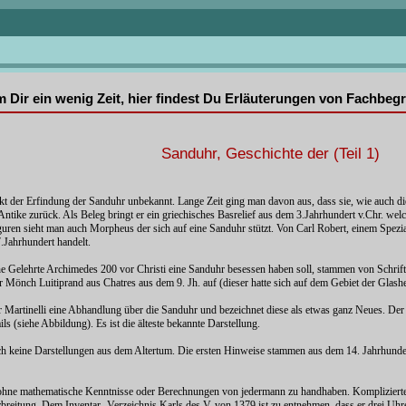
mm Dir ein wenig Zeit, hier findest Du Erläuterungen von Fachbe
Sanduhr, Geschichte der (Teil 1)
t der Erfindung der Sanduhr unbekannt. Lange Zeit ging man davon aus, dass sie, wie auch di
ntike zurück. Als Beleg bringt er ein griechisches Basrelief aus dem 3.Jahrhundert v.Chr. welch
uren sieht man auch Morpheus der sich auf eine Sanduhr stützt. Von Carl Robert, einem Speziali
.Jahrhundert handelt.
e Gelehrte Archimedes 200 vor Christi eine Sanduhr besessen haben soll, stammen von Schriftst
r Mönch Luitiprand aus Chatres aus dem 9. Jh. auf (dieser hatte sich auf dem Gebiet der Glash
eller Martinelli eine Abhandlung über die Sanduhr und bezeichnet diese als etwas ganz Neues. D
ls (siehe Abbildung). Es ist die älteste bekannte Darstellung.
uch keine Darstellungen aus dem Altertum. Die ersten Hinweise stammen aus dem 14. Jahrhundert
nd ohne mathematische Kenntnisse oder Berechnungen von jedermann zu handhaben. Kompliziert
erbreitung. Dem Inventar- Verzeichnis Karls des V. von 1379 ist zu entnehmen, dass er drei Uh