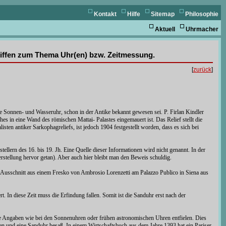
Kontakt
Hilfe
Sitemap
Philosophie
Aktuell
Uhrmacher
griffen zum Thema Uhr(en) bzw. Zeitmessung.
[
zurück
]
e Sonnen- und Wasseruhr, schon in der Antike bekannt gewesen sei. P. Firlan Kindler
es in eine Wand des römischen Mattai- Palastes eingemauert ist. Das Relief stellt die
sten antiker Sarkophagreliefs, ist jedoch 1904 festgestellt worden, dass es sich bei
ellern des 16. bis 19. Jh. Eine Quelle dieser Informationen wird nicht genannt. In der
erstellung hervor getan). Aber auch hier bleibt man den Beweis schuldig.
er Ausschnitt aus einem Fresko von Ambrosio Lorenzetti am Palazzo Publico in Siena aus
. In diese Zeit muss die Erfindung fallen. Somit ist die Sanduhr erst nach der
e Angaben wie bei den Sonnenuhren oder frühen astronomischen Uhren entfielen. Dies
ren und eine Sanduhr besaß. In einem Wirtschaftsbuch aus dem Jahre 1393 hat ein Pariser