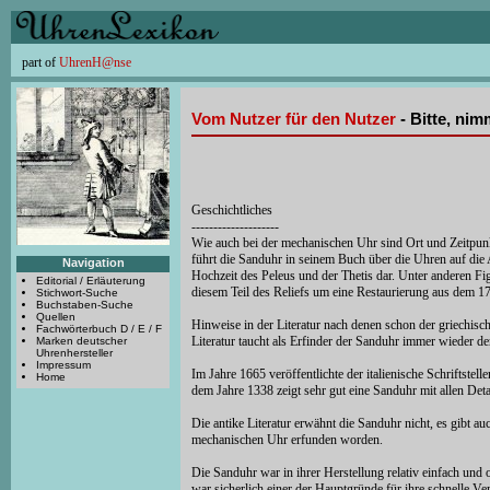
part of
UhrenH@nse
Vom Nutzer für den Nutzer
- Bitte, ni
Geschichtliches
--------------------
Wie auch bei der mechanischen Uhr sind Ort und Zeitpunk
führt die Sanduhr in seinem Buch über die Uhren auf die A
Navigation
Hochzeit des Peleus und der Thetis dar. Unter anderen Fig
Editorial / Erläuterung
diesem Teil des Reliefs um eine Restaurierung aus dem 17
Stichwort-Suche
Buchstaben-Suche
Quellen
Hinweise in der Literatur nach denen schon der griechisch
Fachwörterbuch D / E / F
Literatur taucht als Erfinder der Sanduhr immer wieder de
Marken deutscher
Uhrenhersteller
Impressum
Im Jahre 1665 veröffentlichte der italienische Schriftst
Home
dem Jahre 1338 zeigt sehr gut eine Sanduhr mit allen Detai
Die antike Literatur erwähnt die Sanduhr nicht, es gibt a
mechanischen Uhr erfunden worden.
Die Sanduhr war in ihrer Herstellung relativ einfach u
war sicherlich einer der Hauptgründe für ihre schnelle V