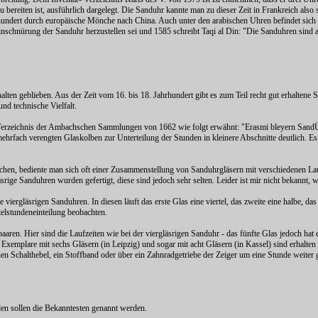
 bereiten ist, ausführlich dargelegt. Die Sanduhr kannte man zu dieser Zeit in Frankreich also 
undert durch europäische Mönche nach China. Auch unter den arabischen Uhren befindet sich d
inschnürung der Sanduhr herzustellen sei und 1585 schreibt Taqi al Din: "Die Sanduhren sind
alten geblieben. Aus der Zeit vom 16. bis 18. Jahrhundert gibt es zum Teil recht gut erhalten
nd technische Vielfalt.
erzeichnis der Ambachschen Sammlungen von 1662 wie folgt erwähnt: "Erasmi bleyern SandÜhr
rfach verengten Glaskolben zur Unterteilung der Stunden in kleinere Abschnitte deutlich. Es wi
chen, bediente man sich oft einer Zusammenstellung von Sanduhrgläsern mit verschiedenen Lauf
rige Sanduhren wurden gefertigt, diese sind jedoch sehr selten. Leider ist mir nicht bekannt, w
iergläsrigen Sanduhren. In diesen läuft das erste Glas eine viertel, das zweite eine halbe, das
elstundeneinteilung beobachten.
paaren. Hier sind die Laufzeiten wie bei der viergläsrigen Sanduhr - das fünfte Glas jedoch ha
ge Exemplare mit sechs Gläsern (in Leipzig) und sogar mit acht Gläsern (in Kassel) sind erhalte
n Schalthebel, ein Stoffband oder über ein Zahnradgetriebe der Zeiger um eine Stunde weiter 
nden sollen die Bekanntesten genannt werden.