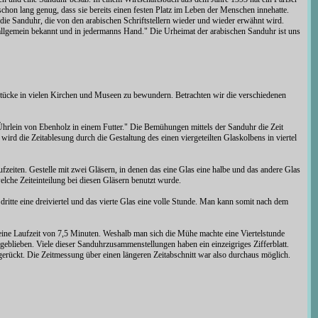
schon lang genug, dass sie bereits einen festen Platz im Leben der Menschen innehatte.
ie Sanduhr, die von den arabischen Schriftstellern wieder und wieder erwähnt wird.
 allgemein bekannt und in jedermanns Hand." Die Urheimat der arabischen Sanduhr ist uns
e Stücke in vielen Kirchen und Museen zu bewundern. Betrachten wir die verschiedenen
lein von Ebenholz in einem Futter." Die Bemühungen mittels der Sanduhr die Zeit
rd die Zeitablesung durch die Gestaltung des einen viergeteilten Glaskolbens in viertel
zeiten. Gestelle mit zwei Gläsern, in denen das eine Glas eine halbe und das andere Glas
elche Zeiteinteilung bei diesen Gläsern benutzt wurde.
 dritte eine dreiviertel und das vierte Glas eine volle Stunde. Man kann somit nach dem
t eine Laufzeit von 7,5 Minuten. Weshalb man sich die Mühe machte eine Viertelstunde
n geblieben. Viele dieser Sanduhrzusammenstellungen haben ein einzeigriges Zifferblatt.
gerückt. Die Zeitmessung über einen längeren Zeitabschnitt war also durchaus möglich.