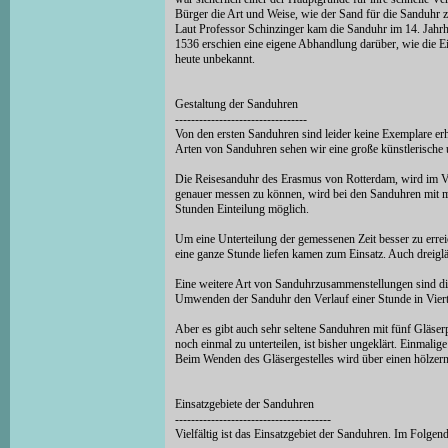
Bürger die Art und Weise, wie der Sand für die Sanduhr zu
Laut Professor Schinzinger kam die Sanduhr im 14. Jahrh
1536 erschien eine eigene Abhandlung darüber, wie die E
heute unbekannt.
Gestaltung der Sanduhren
---------------------------------
Von den ersten Sanduhren sind leider keine Exemplare erh
Arten von Sanduhren sehen wir eine große künstlerische u
Die Reisesanduhr des Erasmus von Rotterdam, wird im V
genauer messen zu können, wird bei den Sanduhren mit meh
Stunden Einteilung möglich.
Um eine Unterteilung der gemessenen Zeit besser zu errei
eine ganze Stunde liefen kamen zum Einsatz. Auch dreigläs
Eine weitere Art von Sanduhrzusammenstellungen sind die v
Umwenden der Sanduhr den Verlauf einer Stunde in Viert
Aber es gibt auch sehr seltene Sanduhren mit fünf Gläser
noch einmal zu unterteilen, ist bisher ungeklärt. Einmali
Beim Wenden des Gläsergestelles wird über einen hölzerne
Einsatzgebiete der Sanduhren
---------------------------------------
Vielfältig ist das Einsatzgebiet der Sanduhren. Im Folge