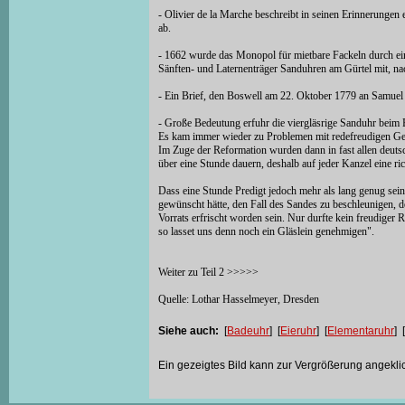
- Olivier de la Marche beschreibt in seinen Erinnerunge
ab.
- 1662 wurde das Monopol für mietbare Fackeln durch eine
Sänften- und Laternenträger Sanduhren am Gürtel mit, nac
- Ein Brief, den Boswell am 22. Oktober 1779 an Samuel
- Große Bedeutung erfuhr die viergläsrige Sanduhr beim E
Es kam immer wieder zu Problemen mit redefreudigen Gei
Im Zuge der Reformation wurden dann in fast allen deuts
über eine Stunde dauern, deshalb auf jeder Kanzel eine ri
Dass eine Stunde Predigt jedoch mehr als lang genug sein
gewünscht hätte, den Fall des Sandes zu beschleunigen, 
Vorrats erfrischt worden sein. Nur durfte kein freudiger
so lasset uns denn noch ein Gläslein genehmigen".
Weiter zu Teil 2 >>>>>
Quelle: Lothar Hasselmeyer, Dresden
Siehe auch:
[
Badeuhr
] [
Eieruhr
] [
Elementaruhr
] [
Ein gezeigtes Bild kann zur Vergrößerung angekli