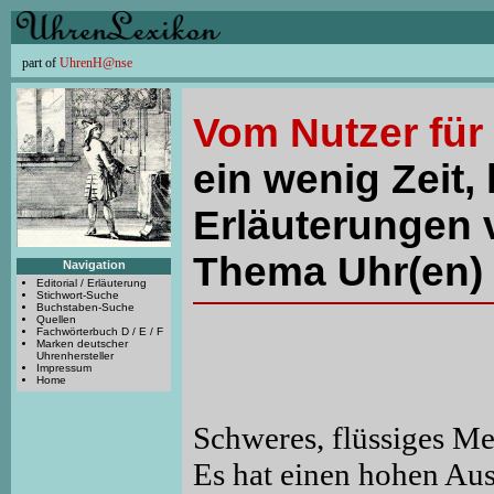
part of
UhrenH@nse
Vom Nutzer für
ein wenig Zeit, 
Erläuterungen 
Thema Uhr(en) 
Navigation
Editorial / Erläuterung
Stichwort-Suche
Buchstaben-Suche
Quellen
Fachwörterbuch D / E / F
Marken deutscher
Uhrenhersteller
Impressum
Home
Schweres, flüssiges Met
Es hat einen hohen Aus