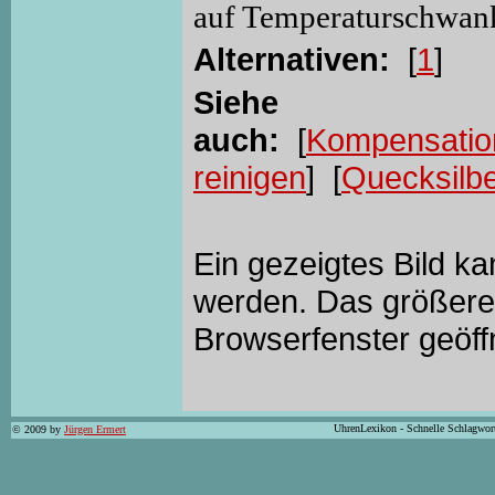
auf Temperaturschwan
Alternativen:
[
1
]
Siehe
auch:
[
Kompensatio
reinigen
] [
Quecksilb
Ein gezeigtes Bild k
werden. Das größere 
Browserfenster geöff
UhrenLexikon - Schnelle Schlagwor
© 2009 by
Jürgen Ermert