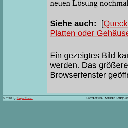
neuen Lösung nochmal
Siehe auch:
[
Quecks
Platten oder Gehäus
Ein gezeigtes Bild k
werden. Das größere 
Browserfenster geöff
UhrenLexikon - Schnelle Schlagwor
© 2009 by
Jürgen Ermert