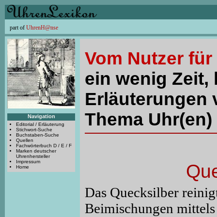
part of
UhrenH@nse
Vom Nutzer für
ein wenig Zeit, 
Erläuterungen 
Thema Uhr(en) 
Navigation
Editorial / Erläuterung
Stichwort-Suche
Buchstaben-Suche
Quellen
Fachwörterbuch D / E / F
Marken deutscher
Uhrenhersteller
Impressum
Que
Home
Das Quecksilber reini
Beimischungen mittels F