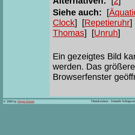
Alternativen:
[
2
]
Siehe auch:
[
Äquati
Clock
] [
Repetieruhr
]
Thomas
] [
Unruh
]
Ein gezeigtes Bild k
werden. Das größere 
Browserfenster geöff
UhrenLexikon - Schnelle Schlagwor
© 2009 by
Jürgen Ermert