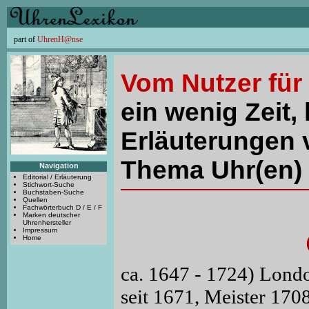
part of
UhrenH@nse
Vom Nutzer für
ein wenig Zeit, 
Erläuterungen 
Thema Uhr(en) 
Navigation
Editorial / Erläuterung
Stichwort-Suche
Buchstaben-Suche
Quellen
Fachwörterbuch D / E / F
Marken deutscher
Uhrenhersteller
Impressum
Home
ca. 1647 - 1724) Lond
seit 1671, Meister 17