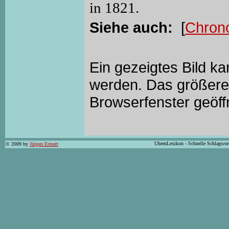
in 1821.
Siehe auch:
[
Chron
Ein gezeigtes Bild k
werden. Das größere 
Browserfenster geöff
UhrenLexikon - Schnelle Schlagwor
© 2009 by
Jürgen Ermert