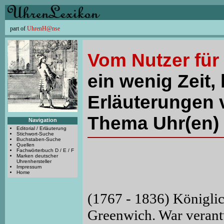
part of
UhrenH@nse
Vom Nutzer für
ein wenig Zeit, 
Erläuterungen 
Thema Uhr(en) 
Navigation
Editorial / Erläuterung
Stichwort-Suche
Buchstaben-Suche
Quellen
Fachwörterbuch D / E / F
Marken deutscher
Uhrenhersteller
Impressum
Home
(1767 - 1836) Königli
Greenwich. War verant