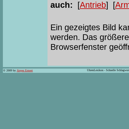
auch:
[
Antrieb
] [
Arm
Ein gezeigtes Bild k
werden. Das größere 
Browserfenster geöff
UhrenLexikon - Schnelle Schlagwor
© 2009 by
Jürgen Ermert