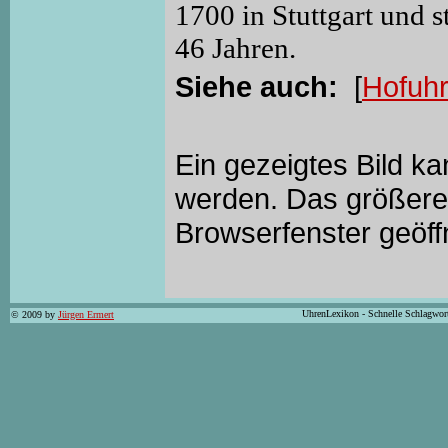
1700 in Stuttgart und s
46 Jahren.
Siehe auch:
[
Hofuh
Ein gezeigtes Bild k
werden. Das größere 
Browserfenster geöff
UhrenLexikon - Schnelle Schlagwor
© 2009 by
Jürgen Ermert