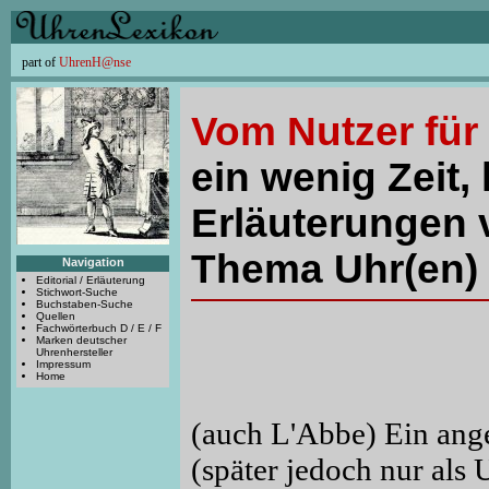
part of
UhrenH@nse
Vom Nutzer für
ein wenig Zeit, 
Erläuterungen 
Thema Uhr(en) 
Navigation
Editorial / Erläuterung
Stichwort-Suche
Buchstaben-Suche
Quellen
Fachwörterbuch D / E / F
Marken deutscher
Uhrenhersteller
Impressum
Home
(auch L'Abbe) Ein an
(später jedoch nur als