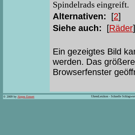
Spindelrads eingreift.
Alternativen:
[
2
]
Siehe auch:
[
Räder
Ein gezeigtes Bild k
werden. Das größere 
Browserfenster geöff
UhrenLexikon - Schnelle Schlagwor
© 2009 by
Jürgen Ermert