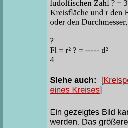
ludolfischen Zahl ? = 3
Kreisfläche und r den 
oder den Durchmesser,
?
Fl = r² ? = ----- d²
4
Siehe auch:
[
Kreisp
eines Kreises
]
Ein gezeigtes Bild k
werden. Das größere 