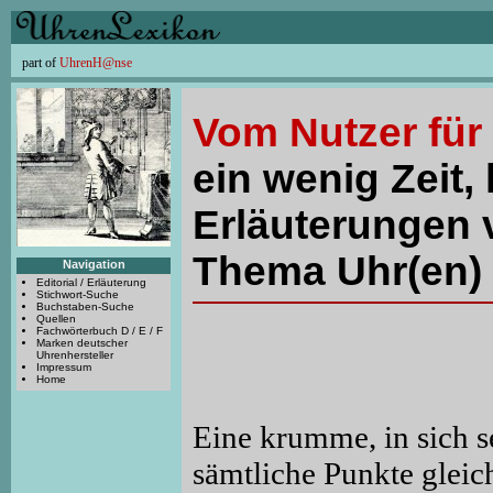
part of
UhrenH@nse
Vom Nutzer für
ein wenig Zeit, 
Erläuterungen 
Thema Uhr(en) 
Navigation
Editorial / Erläuterung
Stichwort-Suche
Buchstaben-Suche
Quellen
Fachwörterbuch D / E / F
Marken deutscher
Uhrenhersteller
Impressum
Home
Eine krumme, in sich s
sämtliche Punkte gleic