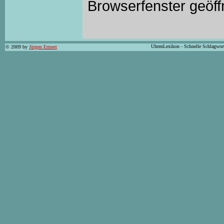
Browserfenster geöff
UhrenLexikon - Schnelle Schlagwor
© 2009 by
Jürgen Ermert