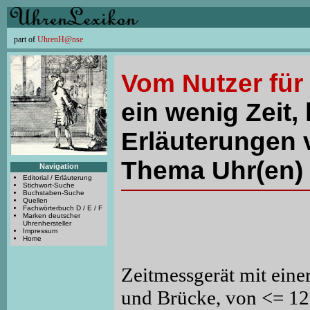
part of
UhrenH@nse
Vom Nutzer für
ein wenig Zeit, 
Erläuterungen 
Thema Uhr(en) 
Navigation
Editorial / Erläuterung
Stichwort-Suche
Buchstaben-Suche
Quellen
Fachwörterbuch D / E / F
Marken deutscher
Uhrenhersteller
Impressum
Home
Zeitmessgerät mit eine
und Brücke, von <= 12