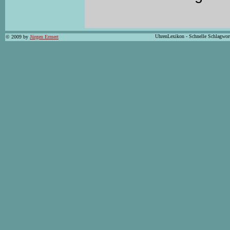
UhrenLexikon - Schnelle Schlagwor
© 2009 by
Jürgen Ermert