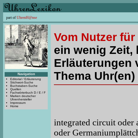
part of
UhrenH@nse
Vom Nutzer für
ein wenig Zeit, 
Erläuterungen 
Thema Uhr(en) 
Navigation
Editorial / Erläuterung
Stichwort-Suche
Buchstaben-Suche
Quellen
Fachwörterbuch D / E / F
Marken deutscher
Uhrenhersteller
Impressum
Home
integrated circuit oder
oder Germaniumplättc