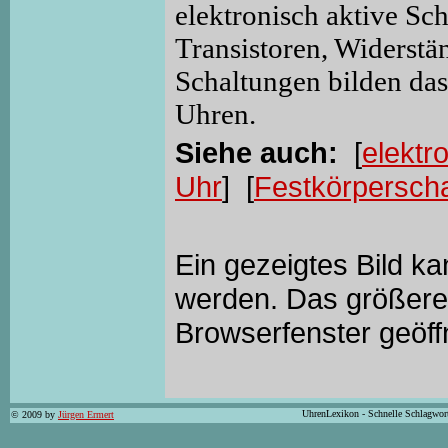
elektronisch aktive Sc
Transistoren, Widerstä
Schaltungen bilden das
Uhren.
Siehe auch:
[
elektr
Uhr
] [
Festkörperscha
Ein gezeigtes Bild k
werden. Das größere 
Browserfenster geöff
UhrenLexikon - Schnelle Schlagwor
© 2009 by
Jürgen Ermert