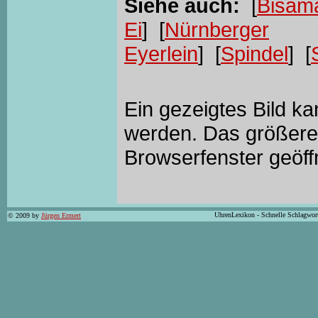
Siehe auch:
[
Bisama
Ei
] [
Nürnberger
Eyerlein
] [
Spindel
] [
Ein gezeigtes Bild k
werden. Das größere 
Browserfenster geöff
UhrenLexikon - Schnelle Schlagwor
© 2009 by
Jürgen Ermert