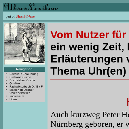
part of
UhrenH@nse
Vom Nutzer für
ein wenig Zeit, 
Erläuterungen 
Thema Uhr(en) 
Navigation
Editorial / Erläuterung
Stichwort-Suche
Buchstaben-Suche
Quellen
Fachwörterbuch D / E / F
Marken deutscher
Uhrenhersteller
Impressum
Home
Auch kurzweg Peter He
Nürnberg geboren, er 