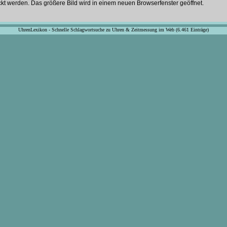
ckt werden. Das größere Bild wird in einem neuen Browserfenster geöffnet.
UhrenLexikon - Schnelle Schlagwortsuche zu Uhren & Zeitmessung im Web (6.461 Einträge)