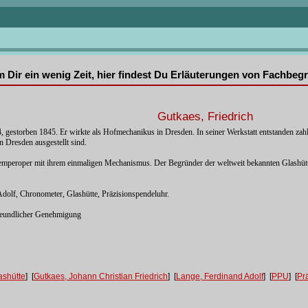
mm Dir ein wenig Zeit, hier findest Du Erläuterungen von Fachbe
Gutkaes, Friedrich
, gestorben 1845. Er wirkte als Hofmechanikus in Dresden. In seiner Werkstatt entstanden zah
 Dresden ausgestellt sind.
Semperoper mit ihrem einmaligen Mechanismus. Der Begründer der weltweit bekannten Gla
dolf, Chronometer, Glashütte, Präzisionspendeluhr.
reundlicher Genehmigung
ashütte
] [
Gutkaes, Johann Christian Friedrich
] [
Lange, Ferdinand Adolf
] [
PPU
] [
Pr
]