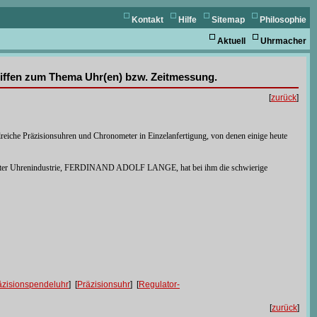
Kontakt
Hilfe
Sitemap
Philosophie
Aktuell
Uhrmacher
griffen zum Thema Uhr(en) bzw. Zeitmessung.
[
zurück
]
lreiche Präzisionsuhren und Chronometer in Einzelanfertigung, von denen einige heute
shütter Uhrenindustrie, FERDINAND ADOLF LANGE, hat bei ihm die schwierige
äzisionspendeluhr
] [
Präzisionsuhr
] [
Regulator-
[
zurück
]