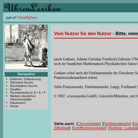
part of
UhrenH@nse
Vom Nutzer für den Nutzer
- Bitte, ni
(auch Gutkaes, Johann Christian Friedrich) Geboren 1784
noch im Staatlichen Mathematisch-Physikalischen Salon in
Gutkaes schuf auch die Fünfminutenuhr der Dresdener 
Navigation
Präzisionsuhrmacherei erlernt.
Editorial / Erläuterung
Stichwort-Suche
Buchstaben-Suche
Siehe Präzisionsuhr, Fünfminutenuhr, Lange, Ferdinand A
Quellen
Fachwörterbuch D / E / F
© 1987, wissenmedia GmbH, Gütersloh/München, mit f
Marken deutscher
Uhrenhersteller
Impressum
Home
Siehe auch:
[
Chronometer
] [
Fünfminutenuhr
] [
Gl
Zifferblatt
] [
Schiffschronometer
] [
Teubner, Ludwig