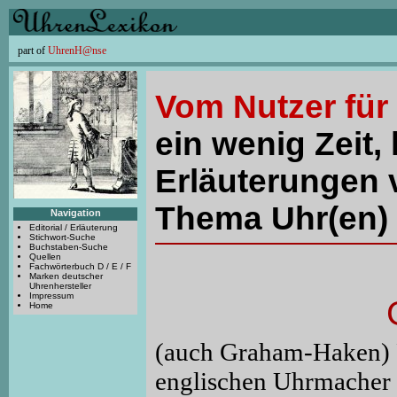
part of
UhrenH@nse
Vom Nutzer für
ein wenig Zeit, 
Erläuterungen 
Thema Uhr(en) 
Navigation
Editorial / Erläuterung
Stichwort-Suche
Buchstaben-Suche
Quellen
Fachwörterbuch D / E / F
Marken deutscher
Uhrenhersteller
Impressum
Home
(auch Graham-Haken) 
englischen Uhrmacher 