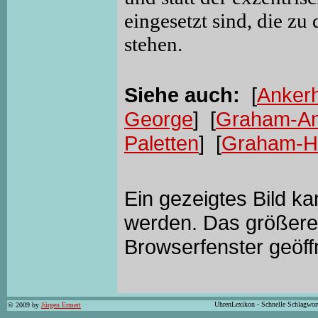
eingesetzt sind, die z
stehen.
Siehe auch:
[
Anker
George
] [
Graham-An
Paletten
] [
Graham-
Ein gezeigtes Bild k
werden. Das größere 
Browserfenster geöff
UhrenLexikon - Schnelle Schlagwor
© 2009 by
Jürgen Ermert