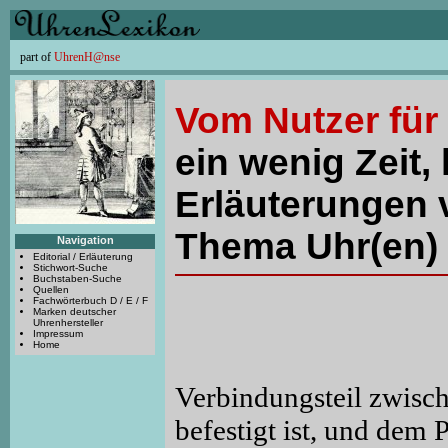
part of
UhrenH@nse
Vom Nutzer für
ein wenig Zeit, 
Erläuterungen 
Thema Uhr(en) 
Navigation
Editorial / Erläuterung
Stichwort-Suche
Buchstaben-Suche
Quellen
Fachwörterbuch D / E / F
Marken deutscher
Uhrenhersteller
Impressum
Home
Verbindungsteil zwisch
befestigt ist, und dem 