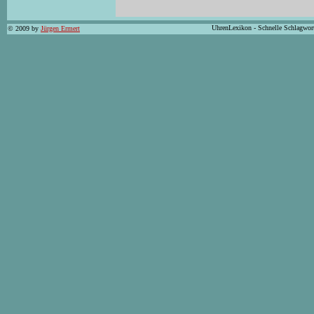
UhrenLexikon - Schnelle Schlagwor
© 2009 by
Jürgen Ermert