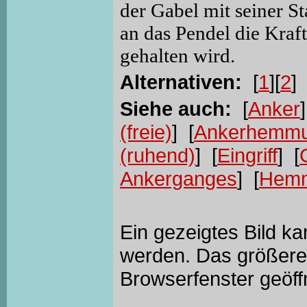
der Gabel mit seiner S
an das Pendel die Kraf
gehalten wird.
Alternativen:
[
1
][
2
]
Siehe auch:
[
Anker
(freie)
] [
Ankerhemmun
(ruhend)
] [
Eingriff
] [
Ankerganges
] [
Hem
Ein gezeigtes Bild k
werden. Das größere 
Browserfenster geöff