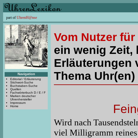
part of
UhrenH@nse
Vom Nutzer für
ein wenig Zeit, 
Erläuterungen 
Thema Uhr(en) 
Navigation
Editorial / Erläuterung
Stichwort-Suche
Buchstaben-Suche
Quellen
Fachwörterbuch D / E / F
Marken deutscher
Uhrenhersteller
Impressum
Fein
Home
Wird nach Tausendsteln
viel Milligramm reine