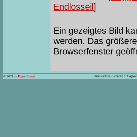
Endlosseil
]
Ein gezeigtes Bild k
werden. Das größere 
Browserfenster geöff
UhrenLexikon - Schnelle Schlagwor
© 2009 by
Jürgen Ermert