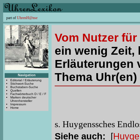
part of
UhrenH@nse
Vom Nutzer für
ein wenig Zeit, 
Erläuterungen 
Thema Uhr(en) 
Navigation
Editorial / Erläuterung
Stichwort-Suche
Buchstaben-Suche
Quellen
Fachwörterbuch D / E / F
Marken deutscher
Uhrenhersteller
Impressum
Home
s. Huygenssches Endlos
Siehe auch:
[
Huyge