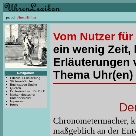
part of
UhrenH@nse
Vom Nutzer für
ein wenig Zeit, 
Erläuterungen 
Thema Uhr(en) 
Navigation
Editorial / Erläuterung
Stichwort-Suche
Buchstaben-Suche
Quellen
Fachwörterbuch D / E / F
Marken deutscher
Uhrenhersteller
Impressum
De
Home
Chronometermacher, k
maßgeblich an der En