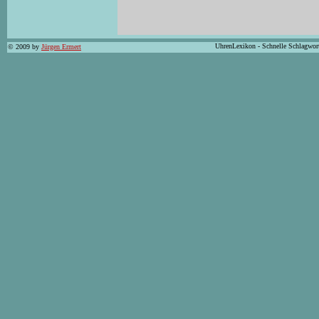
UhrenLexikon - Schnelle Schlagwor
© 2009 by
Jürgen Ermert