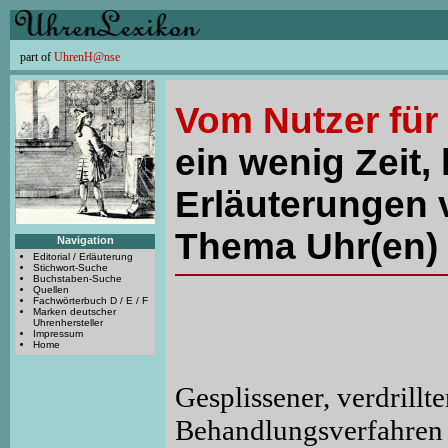
part of
UhrenH@nse
Vom Nutzer für
ein wenig Zeit, 
Erläuterungen 
Thema Uhr(en) 
Navigation
Editorial / Erläuterung
Stichwort-Suche
Buchstaben-Suche
Quellen
Fachwörterbuch D / E / F
Marken deutscher
Uhrenhersteller
Impressum
Home
Gesplissener, verdrill
Behandlungsverfahren s