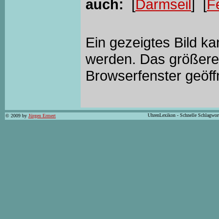
auch:
[
Darmseil
] [
F
Ein gezeigtes Bild k
werden. Das größere 
Browserfenster geöff
UhrenLexikon - Schnelle Schlagwor
© 2009 by
Jürgen Ermert