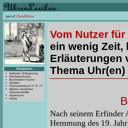
part of
UhrenH@nse
Vom Nutzer für
ein wenig Zeit, 
Erläuterungen 
Thema Uhr(en) 
Navigation
Editorial / Erläuterung
Stichwort-Suche
Buchstaben-Suche
Quellen
Fachwörterbuch D / E / F
Marken deutscher
Uhrenhersteller
Impressum
B
Home
Nach seinem Erfinde
Hemmung des 19. Jahrh