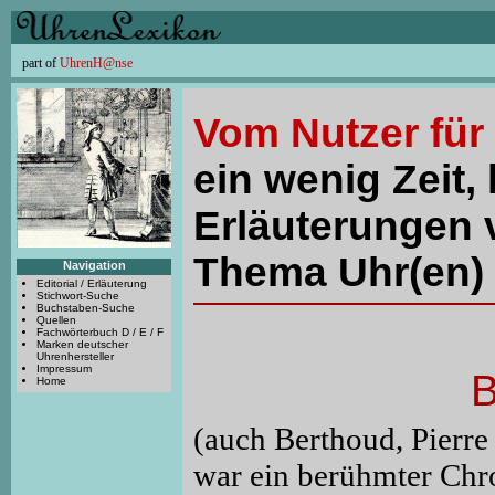
part of
UhrenH@nse
Vom Nutzer für
ein wenig Zeit, 
Erläuterungen 
Thema Uhr(en) 
Navigation
Editorial / Erläuterung
Stichwort-Suche
Buchstaben-Suche
Quellen
Fachwörterbuch D / E / F
Marken deutscher
Uhrenhersteller
Impressum
B
Home
(auch Berthoud, Pierre
war ein berühmter Chr