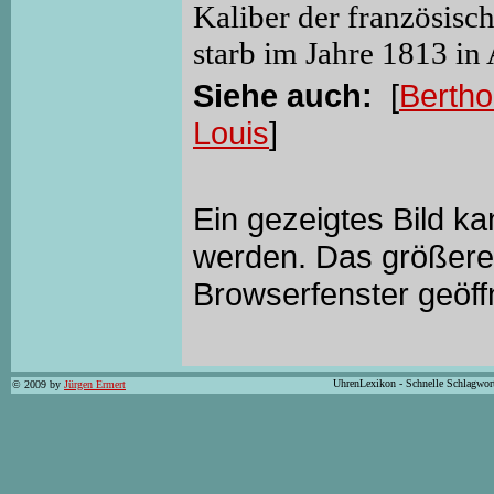
Kaliber der französisc
starb im Jahre 1813 in 
Siehe auch:
[
Bertho
Louis
]
Ein gezeigtes Bild k
werden. Das größere 
Browserfenster geöff
UhrenLexikon - Schnelle Schlagwor
© 2009 by
Jürgen Ermert