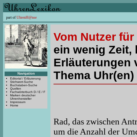
part of
UhrenH@nse
Vom Nutzer für
ein wenig Zeit, 
Erläuterungen 
Thema Uhr(en) 
Navigation
Editorial / Erläuterung
Stichwort-Suche
Buchstaben-Suche
Quellen
Fachwörterbuch D / E / F
Marken deutscher
Uhrenhersteller
Impressum
Home
Rad, das zwischen Antr
um die Anzahl der Umd