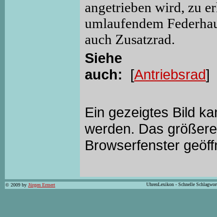
angetrieben wird, zu 
umlaufendem Federhaus
auch Zusatzrad.
Siehe
auch:
[
Antriebsrad
] 
Ein gezeigtes Bild k
werden. Das größere 
Browserfenster geöff
UhrenLexikon - Schnelle Schlagwor
© 2009 by
Jürgen Ermert