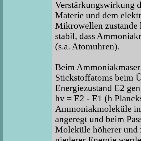
Verstärkungswirkung 
Materie und dem elekt
Mikrowellen zustande k
stabil, dass Ammoniak
(s.a. Atomuhren).
Beim Ammoniakmaser w
Stickstoffatoms beim 
Energiezustand E2 genu
hv = E2 - E1 (h Planc
Ammoniakmoleküle in 
angeregt und beim Pas
Moleküle höherer und n
niederer Energie werde