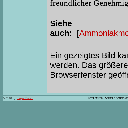
freundlicher Genehmi
Siehe
auch:
[
Ammoniakmol
Ein gezeigtes Bild k
werden. Das größere 
Browserfenster geöff
UhrenLexikon - Schnelle Schlagwor
© 2009 by
Jürgen Ermert