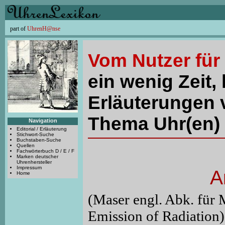
part of
UhrenH@nse
Vom Nutzer für
ein wenig Zeit, 
Erläuterungen 
Thema Uhr(en) 
Navigation
Editorial / Erläuterung
Stichwort-Suche
Buchstaben-Suche
Quellen
Fachwörterbuch D / E / F
Marken deutscher
Uhrenhersteller
Impressum
A
Home
(Maser engl. Abk. für
Emission of Radiation)