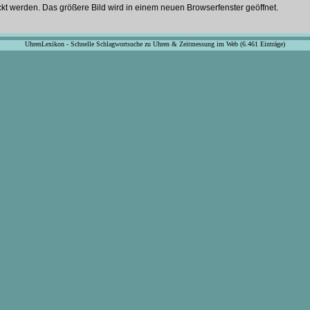
ckt werden. Das größere Bild wird in einem neuen Browserfenster geöffnet.
UhrenLexikon - Schnelle Schlagwortsuche zu Uhren & Zeitmessung im Web (6.461 Einträge)