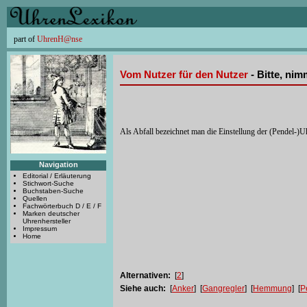
part of
UhrenH@nse
Vom Nutzer für den Nutzer
- Bitte, ni
Als Abfall bezeichnet man die Einstellung der (Pendel-)Uhr
Navigation
Editorial / Erläuterung
Stichwort-Suche
Buchstaben-Suche
Quellen
Fachwörterbuch D / E / F
Marken deutscher
Uhrenhersteller
Impressum
Home
Alternativen:
[
2
]
Siehe auch:
[
Anker
] [
Gangregler
] [
Hemmung
] [
P