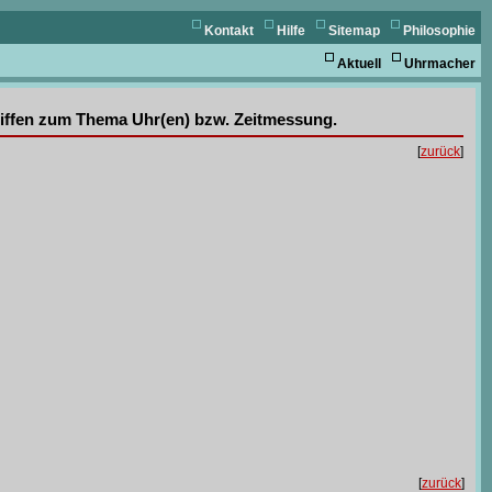
Kontakt
Hilfe
Sitemap
Philosophie
Aktuell
Uhrmacher
griffen zum Thema Uhr(en) bzw. Zeitmessung.
[
zurück
]
[
zurück
]